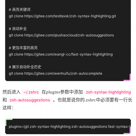
# 高亮关键词

git clone https://gitee.com/testbook/zsh-syntax-highlighting.git

# 自动补全

git clone https://gitee.com/qiushaocloud/zsh-autosuggestions

# 更加丰富的高亮

git clone https://gitee.com/wangl-cc/fast-syntax-highlighting

# 展示自动补全历史

然后进入
~/.zshrc
在plugins参数中添加
zsh-syntax-highlighting
和
zsh-autosuggestions
。也就是说你的.zshrc中必须要有一行长
这样：