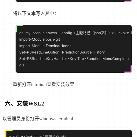
将以下文本写入其中：
oh-my-posh init pwsh --config <主题路径（json文件）> | Invoke-Expr
Import-Module posh-git

Import-Module Terminal-Icons

Set-PSReadLineOption -PredictionSource History

Set-PSReadlineKeyHandler -Key Tab -Function MenuComplete

重新打开terminal查看安装效果
六、安装WSL2
以管理员身份打开windows terminal