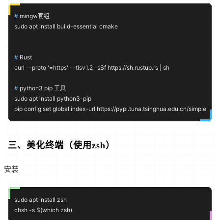
# 
mingw套组
# 
Rust
# 
python3 pip 工具
sudo apt install python3-pip

三、美化终端（使用zsh）
安装
sudo apt install zsh
